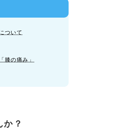
について
「膝の痛み」
んか？