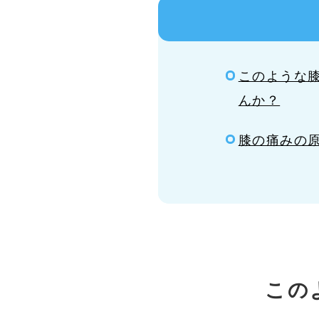
このような
んか？
膝の痛みの
この