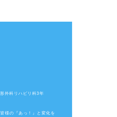
整形外科リハビリ科3年
に皆様の『あっ！』と変化を