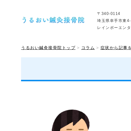
〒340-0114
埼玉県幸手市東4-2
レインボーエンタ
うるおい鍼灸接骨院トップ
コラム
症状から記事