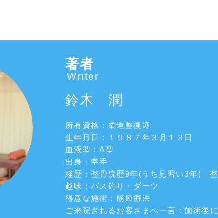
著者
Writer
鈴木 潤
所有資格：柔道整復師
生年月日：１９８７年３月１３日
血液型：A型
出身：幸手
経歴：整骨院歴9年(うち見習い3年) 
趣味：バス釣り・ダーツ
得意な施術：筋膜療法
ご来院されるお客さまへ一言：施術後